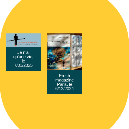
Je n'ai
qu'une vie,
le
7/01/2025
Fresh
magazine
Paris, le
6/12/2024