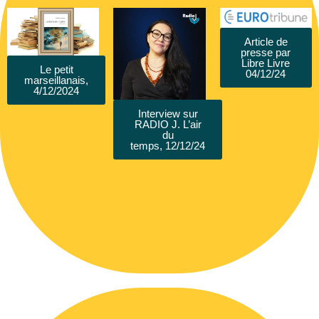
Article de
presse par
Libre Livre
Le petit
04/12/24
marseillanais,
4/12/2024
Interview sur
RADIO J. L’air
du
temps, 12/12/24