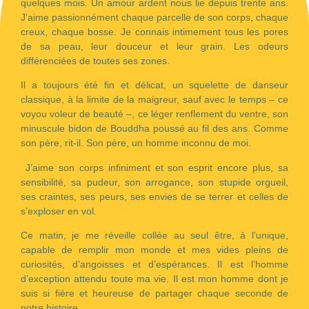
quelques mois. Un amour ardent nous lie depuis trente ans.
J’aime passionnément chaque parcelle de son corps, chaque
creux, chaque bosse. Je connais intimement tous les pores
de sa peau, leur douceur et leur grain. Les odeurs
différenciées de toutes ses zones.
Il a toujours été fin et délicat, un squelette de danseur
classique, à la limite de la maigreur, sauf avec le temps – ce
voyou voleur de beauté –, ce léger renflement du ventre, son
minuscule bidon de Bouddha poussé au fil des ans. Comme
son père, rit-il. Son père, un homme inconnu de moi.
J’aime son corps infiniment et son esprit encore plus, sa
sensibilité, sa pudeur, son arrogance, son stupide orgueil,
ses craintes, ses peurs, ses envies de se terrer et celles de
s’exploser en vol.
Ce matin, je me réveille collée au seul être, à l’unique,
capable de remplir mon monde et mes vides pleins de
curiosités, d’angoisses et d’espérances. Il est l’homme
d’exception attendu toute ma vie. Il est mon homme dont je
suis si fière et heureuse de partager chaque seconde de
notre histoire.